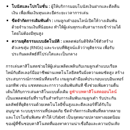
โบนัสและโปรโมชั่น :
ผู้ให้บริการมอบโบนัสเงินฝากและดีลคืน
เงิน
เพื่อเพิ่มเงินทุนและยืดระยะเวลาการเล่น
ขีดจำกัดการเดิมพันต่ำ :
เกมลูกเต๋าออนไลน์เปิดให้วางเดิมพัน
ด้วยจำนวนเงินที่น้อยลง ทำให้ผู้เล่นทุกระดับสามารถเข้าร่วมได้
โดยไม่ต้องมีทุนสูง
ความยุติธรรมแบบอัตโนมัติ :
แพลตฟอร์มดิจิทัลใช้ตัวสร้าง
ตัวเลขสุ่ม (RNGs) และระบบที่พิสูจน์แล้วว่ายุติธรรม เพื่อรับ
ประกันผลลัพธ์ที่โปร่งใสและเป็นกลาง
การเล่นคาสิโนสดช่วยให้ผู้เล่นเพลิดเพลินกับเกมลูกเต๋าแบบเรียล
ไทม์กับดีลเลอร์มืออาชีพผ่านเทคโนโลยีสตรีมมิ่งความคมชัดสูง สร้าง
ประสบการณ์การพนันที่สมจริง เกมลูกเต๋ามีองค์ประกอบแบบอินเทอร์
แอกทีฟ เช่น แชทสดและการวางเดิมพันทันที ซึ่งช่วยเพิ่มความตื่น
เต้นให้กับการเล่นคาสิโนแบบดั้งเดิม
ยูฟ่าเบทคาสิโนสดออนไลน์
เป็นแพลตฟอร์มที่ราบรื่นสำหรับการเดิมพันเกมลูกเต๋า รับประกัน
ผลลัพธ์ที่ยุติธรรมด้วยเทคโนโลยีขั้นสูงและดีลเลอร์ที่ได้รับใบ
อนุญาต ระบบธุรกรรมที่ปลอดภัย ขีดจำกัดการเดิมพันที่หลากหลาย
และโปรโมชั่นพิเศษ ทำให้ Ufabet เป็นจุดหมายปลายทางยอดนิยม
ของผู้ที่ชื่นชอบคาสิโนสดที่มองหาความน่าเชื่อถือและความบันเทิง