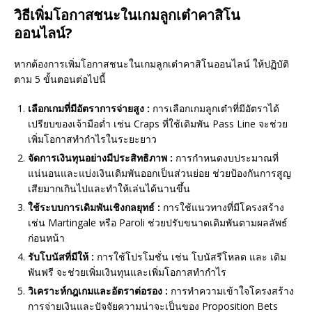
วิธีเพิ่มโอกาสชนะในเกมลูกเต๋าคาสิโน
ออนไลน์?
หากต้องการเพิ่มโอกาสชนะในเกมลูกเต๋าคาสิโนออนไลน์ ให้ปฏิบัติ
ตาม 5 ขั้นตอนต่อไปนี้
เลือกเกมที่มีอัตราการจ่ายสูง :
การเลือกเกมลูกเต๋าที่มีอัตราได้
เปรียบของเจ้ามือต่ำ เช่น Craps ที่ใช้เดิมพัน Pass Line จะช่วย
เพิ่มโอกาสทำกำไรในระยะยาว
จัดการเงินทุนอย่างมีประสิทธิภาพ :
การกำหนดงบประมาณที่
แน่นอนและแบ่งเงินเดิมพันออกเป็นส่วนย่อย ช่วยป้องกันการสูญ
เสียมากเกินไปและทำให้เล่นได้นานขึ้น
ใช้ระบบการเดิมพันเชิงกลยุทธ์ :
การใช้แนวทางที่มีโครงสร้าง
เช่น Martingale หรือ Paroli ช่วยปรับขนาดเดิมพันตามผลลัพธ์
ก่อนหน้า
รับโบนัสที่มีให้ :
การใช้โปรโมชั่น เช่น โบนัสรีโหลด และ เดิม
พันฟรี จะช่วยเพิ่มเงินทุนและเพิ่มโอกาสทำกำไร
วิเคราะห์กฎเกมและอัตราต่อรอง :
การทำความเข้าใจโครงสร้าง
การจ่ายเงินและปัจจัยความน่าจะเป็นของ Proposition Bets