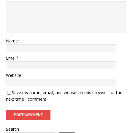
Name
*
Email
*
Website
Save my name, email, and website in this browser for the
next time I comment.
Search