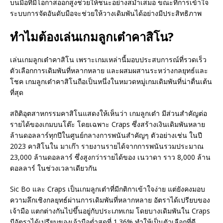
บนมือที่มีโอกาสออกสูงช่วยให้ชนะอย่างสม่ำเสมอ ขณะที่การเข้าใจ
ระบบการจัดอันดับมือจะช่วยให้วางเดิมพันได้อย่างมีประสิทธิภาพ
ทำไมต้องเล่นเกมลูกเต๋าคาสิโน?
เล่นเกมลูกเต๋าคาสิโน เพราะเกมเหล่านี้มอบประสบการณ์ที่รวดเร็ว
ตัวเลือกการเดิมพันที่หลากหลาย และผสมผสานระหว่างกลยุทธ์และ
โชค เกมลูกเต๋าคาสิโนถือเป็นหนึ่งในหมวดหมู่เกมเดิมพันที่น่าตื่นเต้น
ที่สุด
สถิติอุตสาหกรรมคาสิโนแสดงให้เห็นว่า เกมลูกเต๋า มีส่วนสำคัญต่อ
รายได้ของเกมบนโต๊ะ โดยเฉพาะ Craps ซึ่งสร้างเงินเดิมพันหลาย
ล้านดอลลาร์ทุกปีในศูนย์กลางการพนันสำคัญๆ ตัวอย่างเช่น ในปี
2023 คาสิโนใน มาเก๊า รายงานรายได้จากการพนันรวมประมาณ
23,000 ล้านดอลลาร์ ซึ่งสูงกว่ารายได้ของ เนวาดา ราว 8,000 ล้าน
ดอลลาร์ ในช่วงเวลาเดียวกัน
Sic Bo และ Craps เป็นเกมลูกเต๋าที่มีกติกาเข้าใจง่าย แต่ยังคงมอบ
ความลึกเชิงกลยุทธ์ผ่านการเดิมพันที่หลากหลาย อัตราได้เปรียบของ
เจ้ามือ แตกต่างกันไปขึ้นอยู่กับประเภทเกม โดยบางเดิมพันใน Craps
มีอัตราได้เปรียบของเจ้ามือต่ำสุดที่ 1.36% ทำให้เป็นตัวเลือกที่ดี