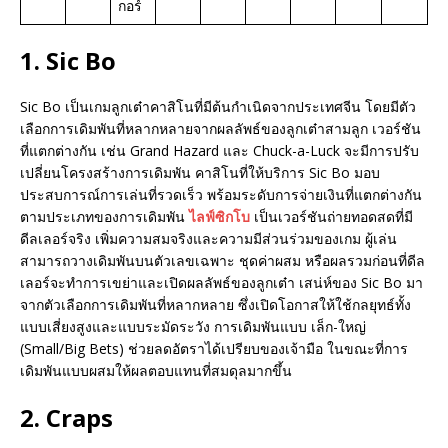
กอร์
1. Sic Bo
Sic Bo เป็นเกมลูกเต๋าคาสิโนที่มีต้นกำเนิดจากประเทศจีน โดยมีตัว
เลือกการเดิมพันที่หลากหลายจากผลลัพธ์ของลูกเต๋าสามลูก เวอร์ชัน
ที่แตกต่างกัน เช่น Grand Hazard และ Chuck-a-Luck จะมีการปรับ
เปลี่ยนโครงสร้างการเดิมพัน คาสิโนที่ให้บริการ Sic Bo มอบ
ประสบการณ์การเล่นที่รวดเร็ว พร้อมระดับการจ่ายเงินที่แตกต่างกัน
ตามประเภทของการเดิมพัน
ไลฟ์ซิกโบ
เป็นเวอร์ชันถ่ายทอดสดที่มี
ดีลเลอร์จริง เพิ่มความสมจริงและความมีส่วนร่วมของเกม ผู้เล่น
สามารถวางเดิมพันบนตัวเลขเฉพาะ ชุดค่าผสม หรือผลรวมก่อนที่ดีล
เลอร์จะทำการเขย่าและเปิดผลลัพธ์ของลูกเต๋า เสน่ห์ของ Sic Bo มา
จากตัวเลือกการเดิมพันที่หลากหลาย ซึ่งเปิดโอกาสให้ใช้กลยุทธ์ทั้ง
แบบเสี่ยงสูงและแบบระมัดระวัง การเดิมพันแบบ เล็ก-ใหญ่
(Small/Big Bets) ช่วยลดอัตราได้เปรียบของเจ้ามือ ในขณะที่การ
เดิมพันแบบผสมให้ผลตอบแทนที่สมดุลมากขึ้น
2. Craps