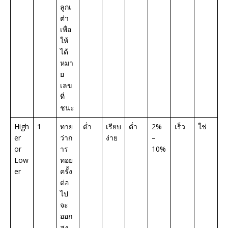
ลูกเ
ต๋า
เพื่อ
ให้
ได้
หมา
ย
เลข
ที่
ชนะ
High
1
ทาย
ต่ำ
เรียบ
ต่ำ
2%
เร็ว
ใช่
er
ว่าก
ง่าย
–
or
าร
10%
Low
ทอย
er
ครั้ง
ต่อ
ไป
จะ
ออก
สูง