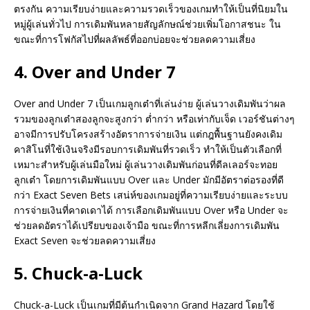
ตรงกัน ความเรียบง่ายและความรวดเร็วของเกมทำให้เป็นที่นิยมใน
หมู่ผู้เล่นทั่วไป การเดิมพันหลายสัญลักษณ์ช่วยเพิ่มโอกาสชนะ ใน
ขณะที่การโฟกัสไปที่ผลลัพธ์ที่ออกบ่อยจะช่วยลดความเสี่ยง
4. Over and Under 7
Over and Under 7 เป็นเกมลูกเต๋าที่เล่นง่าย ผู้เล่นวางเดิมพันว่าผล
รวมของลูกเต๋าสองลูกจะสูงกว่า ต่ำกว่า หรือเท่ากับเจ็ด เวอร์ชันต่างๆ
อาจมีการปรับโครงสร้างอัตราการจ่ายเงิน แต่กฎพื้นฐานยังคงเดิม
คาสิโนที่ใช้เงินจริงมีรอบการเดิมพันที่รวดเร็ว ทำให้เป็นตัวเลือกที่
เหมาะสำหรับผู้เล่นมือใหม่ ผู้เล่นวางเดิมพันก่อนที่ดีลเลอร์จะทอย
ลูกเต๋า โดยการเดิมพันแบบ Over และ Under มักมีอัตราต่อรองที่ดี
กว่า Exact Seven Bets เสน่ห์ของเกมอยู่ที่ความเรียบง่ายและระบบ
การจ่ายเงินที่คาดเดาได้ การเลือกเดิมพันแบบ Over หรือ Under จะ
ช่วยลดอัตราได้เปรียบของเจ้ามือ ขณะที่การหลีกเลี่ยงการเดิมพัน
Exact Seven จะช่วยลดความเสี่ยง
5. Chuck-a-Luck
Chuck-a-Luck เป็นเกมที่มีต้นกำเนิดจาก Grand Hazard โดยใช้