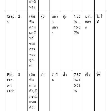
ต๋าที่
ทอย
Crap
2
เดิม
สูง
หลา
สูง
1.36
ปาน
ไม่ใ
s
พัน
ก
% –
กลา
ช่
ตาม
หลา
16.6
ง
ผลลั
ย
7%
พธ์
ของ
การ
ทอย
ลูกเ
ต๋า
Fish
3
เดิม
ต่ำ
จำกั
ต่ำ
7.87
เร็ว
ใช่
Pra
พัน
ด
%-3
wn
ตาม
0.09
Crab
สัญลั
%
กษณ์
แทน
ตัวเ